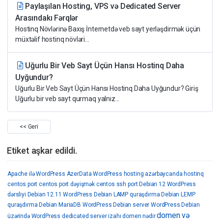
Paylaşılan Hosting, VPS və Dedicated Server
Arasındakı Fərqlər
Hostinq Növlərinə Baxış İnternetdə veb sayt yerləşdirmək üçün
müxtəlif hostinq növləri...
Uğurlu Bir Veb Sayt Üçün Hansı Hostinq Daha
Uyğundur?
Uğurlu Bir Veb Sayt Üçün Hansı Hostinq Daha Uyğundur? Giriş
Uğurlu bir veb sayt qurmaq yalnız...
<< Geri
Etiket aşkar edildi.
Apache ilə WordPress
AzerData WordPress hosting
azərbaycanda hostinq
centos port
centos port dəyişmək
centos ssh port
Debian 12 WordPress
dərsliyi
Debian 12.11 WordPress
Debian LAMP quraşdırma
Debian LEMP
quraşdırma
Debian MariaDB WordPress
Debian server WordPress
Debian
domen və
üzərində WordPress
dedicated server izahı
domen nədir