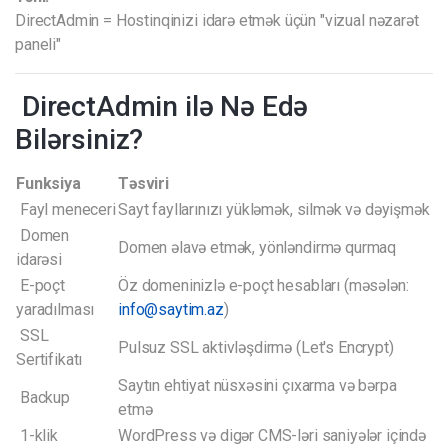
DirectAdmin = Hostinqinizi idarə etmək üçün "vizual nəzarət
paneli"
DirectAdmin ilə Nə Edə
Bilərsiniz?
Funksiya
Təsviri
Fayl meneceri
Sayt fayllarınızı yükləmək, silmək və dəyişmək
Domen
Domen əlavə etmək, yönləndirmə qurmaq
idarəsi
E-poçt
Öz domeninizlə e-poçt hesabları (məsələn:
yaradılması
info@saytim.az
)
SSL
Pulsuz SSL aktivləşdirmə (Let's Encrypt)
Sertifikatı
Saytın ehtiyat nüsxəsini çıxarma və bərpa
Backup
etmə
1-klik
WordPress və digər CMS-ləri saniyələr içində