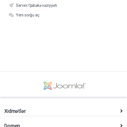
Server/Şəbəkə vəziyyəti
Yeni sorğu aç
Xidmətlər
Domen