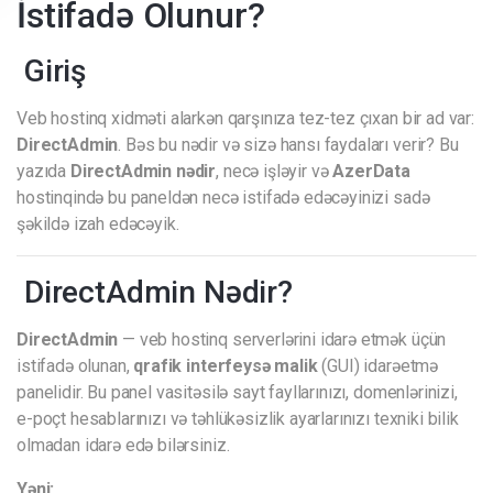
İstifadə Olunur?
Giriş
Veb hostinq xidməti alarkən qarşınıza tez-tez çıxan bir ad var:
DirectAdmin
. Bəs bu nədir və sizə hansı faydaları verir? Bu
yazıda
DirectAdmin nədir
, necə işləyir və
AzerData
hostinqində bu paneldən necə istifadə edəcəyinizi sadə
şəkildə izah edəcəyik.
DirectAdmin Nədir?
DirectAdmin
— veb hostinq serverlərini idarə etmək üçün
istifadə olunan,
qrafik interfeysə malik
(GUI) idarəetmə
panelidir. Bu panel vasitəsilə sayt fayllarınızı, domenlərinizi,
e-poçt hesablarınızı və təhlükəsizlik ayarlarınızı texniki bilik
olmadan idarə edə bilərsiniz.
Yəni: