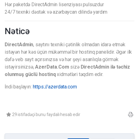
Hər paketdə DirectAdmin lisenziyası pulsuzdur
24/7 texniki dəstək və azərbaycan dilində yardım
Nəticə
DirectAdmin
, saytını texniki çətinlik olmadan idarə etmək
istəyən hər kəs üçün mükəmməl bir hostinq panelidir. Əgər ilk
dəfə veb sayt açırsınızsa və hər şeyi asanlıqla görmək
istəyirsinizsə,
AzerData.Com
sizə
DirectAdmin ilə təchiz
olunmuş güclü hostinq
xidmətləri təqdim edir.
İndi başlayın:
https://azerdata.com
29 istifadəçi bunu faydalı hesab edir