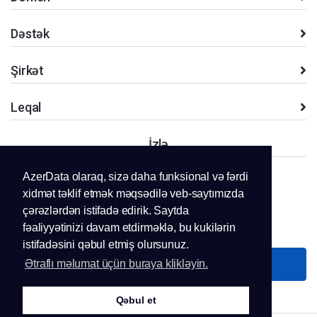
Dəstək
Şirkət
Leqal
İzlə
AzerData olaraq, sizə daha funksional və fərdi
xidmət təklif etmək məqsədilə veb-saytımızda
çərəzlərdən istifadə edirik. Saytda
+994.51 281 41 11
fəaliyyətinizi davam etdirməklə, bu kukilərin
istifadəsini qəbul etmiş olursunuz.
Bizimlə əlaqə saxlayın
Ətraflı məlumat üçün buraya klikləyin.
Qəbul et