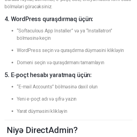
bölmələri görəcəksiniz.
4. WordPress quraşdırmaq üçün:
“Softaculous App Installer” və ya “Installatron”
bölməsinə keçin
WordPress seçin və quraşdırma düyməsini klikləyin
Domeni seçin və quraşdırmanı tamamlayın
5. E-poçt hesabı yaratmaq üçün:
“E-mail Accounts” bölməsinə daxil olun
Yeni e-poçt adı və şifrə yazın
Yarat düyməsini klikləyin
Niyə DirectAdmin?