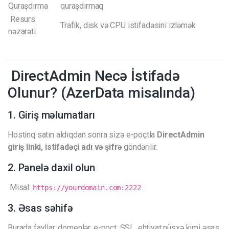
Quraşdırma
quraşdırmaq
Resurs
Trafik, disk və CPU istifadəsini izləmək
nəzarəti
DirectAdmin Necə İstifadə
Olunur? (AzerData misalında)
1. Giriş məlumatları
Hostinq satın aldıqdan sonra sizə e-poçtla
DirectAdmin
giriş linki, istifadəçi adı və şifrə
göndərilir.
2. Panelə daxil olun
Misal:
https://yourdomain.com:2222
3. Əsas səhifə
Burada fayllar, domenlər, e-poçt, SSL, ehtiyat nüsxə kimi əsas