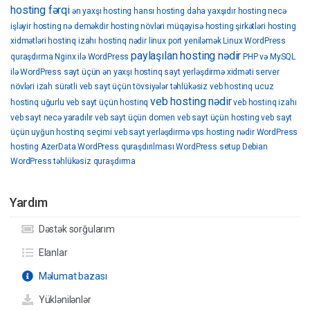
hosting fərqi
ən yaxşı hosting
hansı hosting daha yaxşıdır
hosting necə
işləyir
hosting nə deməkdir
hosting növləri müqayisə
hosting şirkətləri
hosting
xidmətləri
hostinq izahı
hostinq nədir
linux port yeniləmək
Linux WordPress
paylaşılan hosting nədir
quraşdırma
Nginx ilə WordPress
PHP və MySQL
ilə WordPress
sayt üçün ən yaxşı hostinq
sayt yerləşdirmə xidməti
server
növləri izah
sürətli veb sayt üçün tövsiyələr
təhlükəsiz veb hostinq
ucuz
veb hosting nədir
hostinq
uğurlu veb sayt üçün hostinq
veb hostinq izahı
veb sayt necə yaradılır
veb sayt üçün domen
veb sayt üçün hosting
veb sayt
üçün uyğun hostinq seçimi
veb sayt yerləşdirmə
vps hosting nədir
WordPress
hosting AzerData
WordPress quraşdırılması
WordPress setup Debian
WordPress təhlükəsiz quraşdırma
Yardım
Dəstək sorğularım
Elanlar
Məlumat bazası
Yüklənilənlər