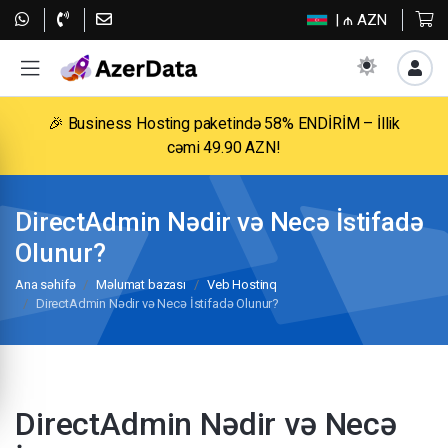
| ₼ AZN
🎉 Business Hosting paketində 58% ENDİRİM – İllik
cəmi 49.90 AZN!
DirectAdmin Nədir və Necə İstifadə
Olunur?
Ana səhifə
Məlumat bazası
Veb Hostinq
DirectAdmin Nədir və Necə İstifadə Olunur?
DirectAdmin Nədir və Necə