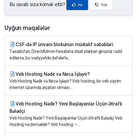
Bu cavab sizə kömək etdi?
Hə
Yox
Uyğun məqalələr
CSF-də IP ünvanı blokunun müxtəlif səbəbləri
Təsadüfən, DirectAdmin hesabına daxil olarkən girişiniz rədd
edilərsə, bu vəziyyətdə dəfələrlə...
Veb Hosting Nədir və Necə İşləyir?
Veb Hosting Nədir və Necə İşləyir? Veb hosting, bir veb saytın
internet üzərində əlçatan olması...
Veb Hosting Nədir? Yeni Başlayanlar Üçün Ətraflı
Bələdçi
Veb Hosting Nədir? Yeni Başlayanlar Üçün Ətraflı Bələdçi Veb
Hosting nə deməkdir? Veb hosting —...