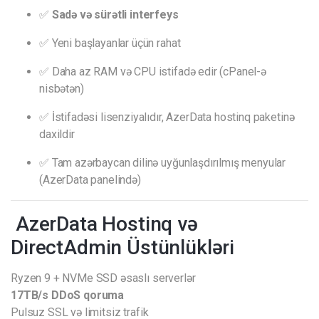
✅
Sadə və sürətli interfeys
✅ Yeni başlayanlar üçün rahat
✅ Daha az RAM və CPU istifadə edir (cPanel-ə
nisbətən)
✅ İstifadəsi lisenziyalıdır, AzerData hostinq paketinə
daxildir
✅ Tam azərbaycan dilinə uyğunlaşdırılmış menyular
(AzerData panelində)
AzerData Hostinq və
DirectAdmin Üstünlükləri
Ryzen 9 + NVMe SSD əsaslı serverlər
17TB/s DDoS qoruma
Pulsuz SSL və limitsiz trafik