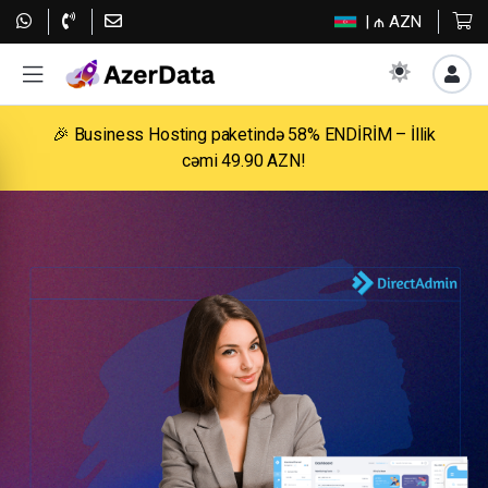
| ₼ AZN
🎉 Business Hosting paketində 58% ENDİRİM – İllik
cəmi 49.90 AZN!