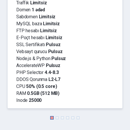
Traffik
Limitsiz
Domen
1 ədəd
Sabdomen
Limitsiz
MySQL baza
Limitsiz
FTP hesabı
Limitsiz
E-Poçt hesabı
Limitsiz
SSL Sertifikatı
Pulsuz
Vebsayt qurucu
Pulsuz
Node.js & Python
Pulsuz
AccelerateWP
Pulsuz
PHP Selector
4.4-8.3
DDOS Qorunma
L2-L7
CPU
50% (0.5 core)
RAM
0.5GB (512 MB)
Inode
25000