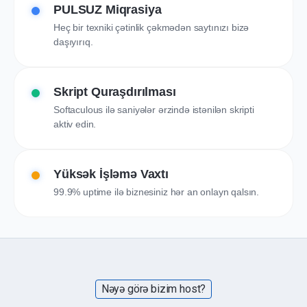
PULSUZ Miqrasiya
Heç bir texniki çətinlik çəkmədən saytınızı bizə
daşıyırıq.
Skript Quraşdırılması
Softaculous ilə saniyələr ərzində istənilən skripti
aktiv edin.
Yüksək İşləmə Vaxtı
99.9% uptime ilə biznesiniz hər an onlayn qalsın.
Nəyə görə bizim host?