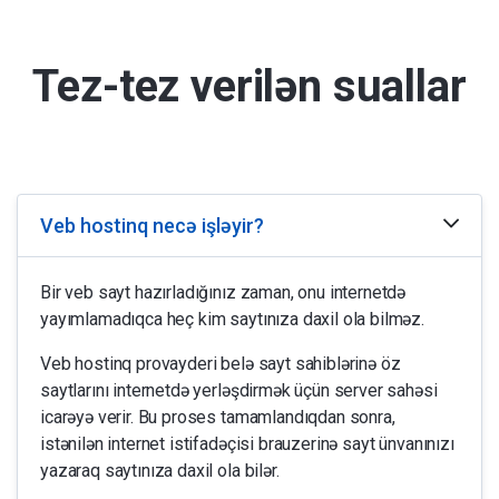
Tez-tez verilən suallar
Veb hostinq necə işləyir?
Bir veb sayt hazırladığınız zaman, onu internetdə
yayımlamadıqca heç kim saytınıza daxil ola bilməz.
Veb hostinq provayderi belə sayt sahiblərinə öz
saytlarını internetdə yerləşdirmək üçün server sahəsi
icarəyə verir. Bu proses tamamlandıqdan sonra,
istənilən internet istifadəçisi brauzerinə sayt ünvanınızı
yazaraq saytınıza daxil ola bilər.