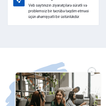
Veb saytınızın ziyarətçilərə sürətli və
problemsiz bir təcrübə təqdim etməsi
üçün əhəmiyyətli bir üstünlükdür.