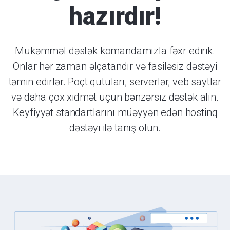
hazırdır!
Mükəmməl dəstək komandamızla fəxr edirik.
Onlar hər zaman əlçatandır və fasiləsiz dəstəyi
təmin edirlər. Poçt qutuları, serverlər, veb saytlar
və daha çox xidmət üçün bənzərsiz dəstək alın.
Keyfiyyət standartlarını müəyyən edən hostinq
dəstəyi ilə tanış olun.