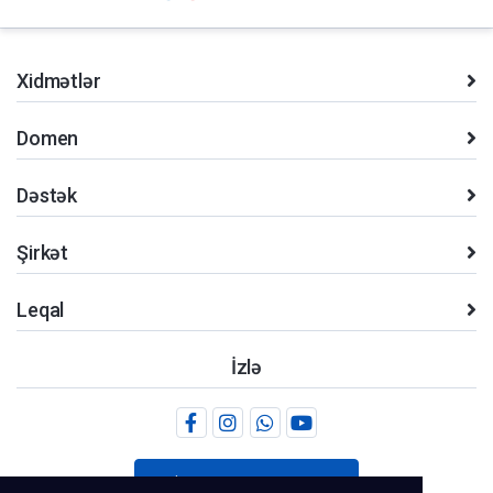
Xidmətlər
Domen
Dəstək
Şirkət
Leqal
İzlə
+994.51 281 41 11