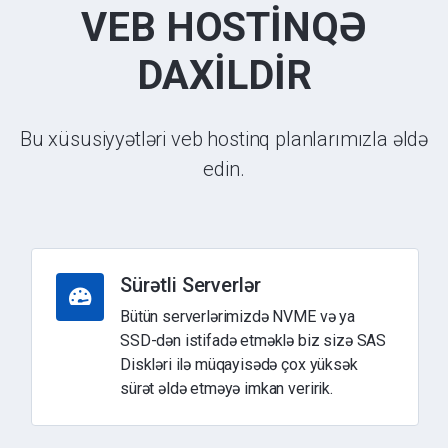
VEB HOSTİNQƏ
DAXİLDİR
Bu xüsusiyyətləri veb hostinq planlarımızla əldə
edin.
Sürətli Serverlər
Bütün serverlərimizdə NVME və ya
SSD-dən istifadə etməklə biz sizə SAS
Diskləri ilə müqayisədə çox yüksək
sürət əldə etməyə imkan veririk.