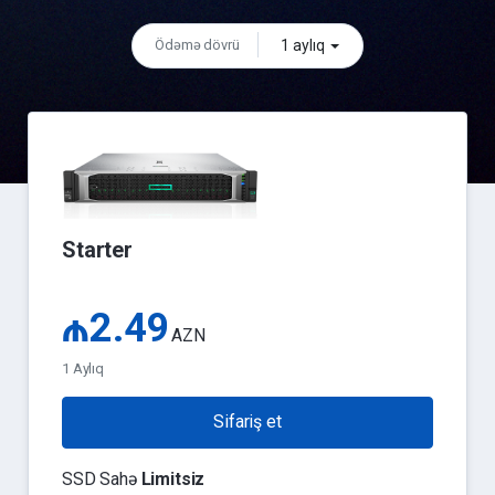
1 aylıq
Ödəmə dövrü
Starter
₼2.49
AZN
1 Aylıq
Sifariş et
SSD Sahə
Limitsiz