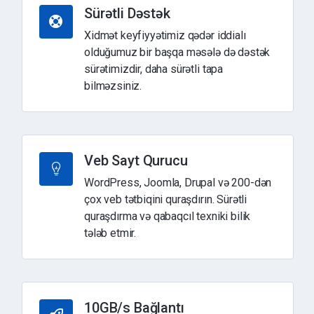
Sürətli Dəstək
Xidmət keyfiyyətimiz qədər iddialı
olduğumuz bir başqa məsələ də dəstək
sürətimizdir, daha sürətli tapa
bilməzsiniz.
Veb Sayt Qurucu
WordPress, Joomla, Drupal və 200-dən
çox veb tətbiqini quraşdırın. Sürətli
quraşdırma və qabaqcıl texniki bilik
tələb etmir.
10GB/s Bağlantı