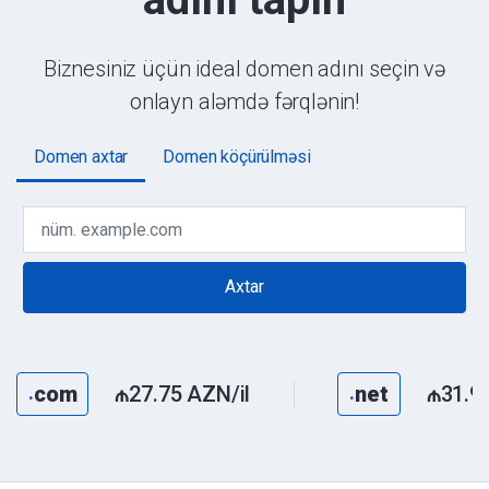
Biznesiniz üçün ideal domen adını seçin və
onlayn aləmdə fərqlənin!
Domen axtar
Domen köçürülməsi
Axtar
com
₼27.75 AZN/il
net
₼31.94
.
.