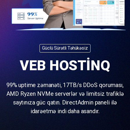
Güclü Sürətli Təhükəsiz
VEB HOSTİNQ
99% uptime zəmanəti, 17TB/s DDoS qoruması,
AMD Ryzen NVMe serverlər və limitsiz trafiklə
saytınıza güc qatın. DirectAdmin paneli ilə
idarəetmə indi daha asandır.