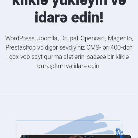
idarə edin!
WordPress, Joomla, Drupal, Opencart, Magento,
Prestashop və digər sevdiyiniz CMS-ləri 400-dən
çox veb sayt qurma alətlərini sadəcə bir kliklə
quraşdırın və idarə edin.