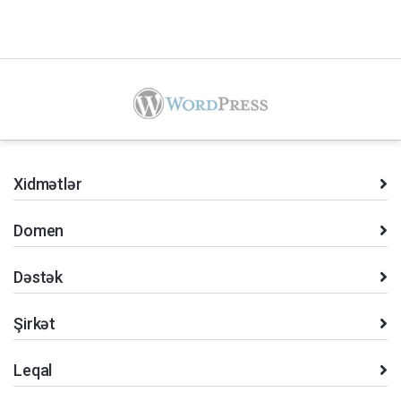
Xidmətlər
Domen
Dəstək
Şirkət
Leqal