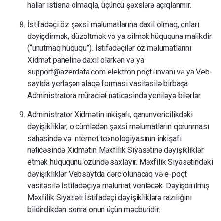
hallar istisna olmaqla, üçüncü şəxslərə açıqlanmır.
İstifadəçi öz şəxsi məlumatlarına daxil olmaq, onları
dəyişdirmək, düzəltmək və ya silmək hüququna malikdir
(“unutmaq hüququ”).
İstifadəçilər öz məlumatlarını
Xidmət panelinə daxil olarkən və ya
support@azerdata.com elektron poçt ünvanı və ya Veb-
saytda yerləşən əlaqə forması vasitəsilə birbaşa
Administratora müraciət nəticəsində yeniləyə bilərlər.
Administrator Xidmətin inkişafı, qanunvericilikdəki
dəyişikliklər, o cümlədən şəxsi məlumatların qorunması
sahəsində və İnternet texnologiyasının inkişafı
nəticəsində Xidmətin Məxfilik Siyasətinə dəyişikliklər
etmək hüququnu özündə saxlayır.
Məxfilik Siyasətindəki
dəyişikliklər Vebsaytda dərc olunacaq və e-poçt
vasitəsilə İstifadəçiyə məlumat veriləcək.
Dəyişdirilmiş
Məxfilik Siyasəti İstifadəçi dəyişikliklərə razılığını
bildirdikdən sonra onun üçün məcburidir.