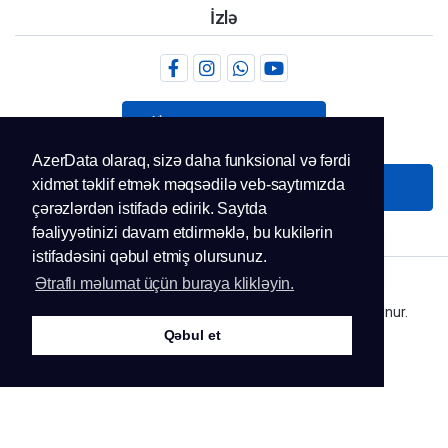
İzlə
+994.51 281 41 11
AzerData olaraq, sizə daha funksional və fərdi
xidmət təklif etmək məqsədilə veb-saytımızda
Bizimlə əlaqə saxlayın
çərəzlərdən istifadə edirik. Saytda
fəaliyyətinizi davam etdirməklə, bu kukilərin
istifadəsini qəbul etmiş olursunuz.
Ətraflı məlumat üçün buraya klikləyin.
Müəllif hüquqları © 2026 AzerData. Bütün hüquqlar qorunur.
Qəbul et