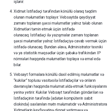
işlənir.
Xidmət İstifadəçi tərəfindən könüllü olaraq təqdim
olunan məlumatları toplayır.
Vebsaytda qeydiyyat
zamanı toplanan şəxsi məlumatlar yalnız tələb olunan
Xidmətləri təmin etmək üçün istifadə
olunacaq.
İstifadəçi ilə yazışmalar zamanı toplanan
şəxsi məlumatlar yalnız İstifadəçiyə cavab vermək üçün
istifadə olunacaq.
Bundan əlavə, Administrator texniki
və ya statistik məqsədlər üçün şəbəkə trafikindən IP
nömrələri haqqında məlumatları toplaya və emal edə
bilər.
Vebsayt formalara könüllü daxil edilmiş məlumatlar və
“kukilər” toplusu vasitəsilə İstifadəçilər və onların
davranışları haqqında məlumat əldə etmək funksiyalarını
yerinə yetirir.
Kukilər Vebsayt tərəfindən göndərilən və
İstifadəçinin tərəfində (adətən kompüterin sabit
diskində) saxlanılan mətn məlumatıdır və Administratora
Xidmətlərin keyfiyyətinə diqqət yetirməyə və