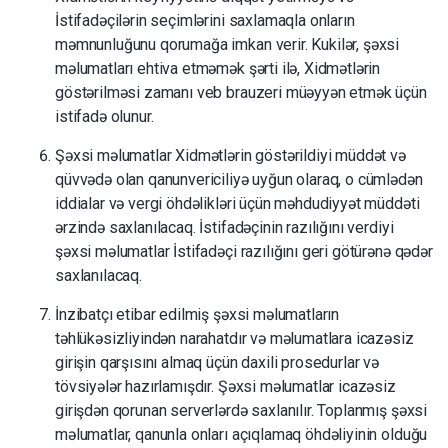
İstifadəçilərin seçimlərini saxlamaqla onların
məmnunluğunu qorumağa imkan verir.
Kukilər, şəxsi
məlumatları ehtiva etməmək şərti ilə, Xidmətlərin
göstərilməsi zamanı veb brauzeri müəyyən etmək üçün
istifadə olunur.
Şəxsi məlumatlar Xidmətlərin göstərildiyi müddət və
qüvvədə olan qanunvericiliyə uyğun olaraq, o cümlədən
iddialar və vergi öhdəlikləri üçün məhdudiyyət müddəti
ərzində saxlanılacaq.
İstifadəçinin razılığını verdiyi
şəxsi məlumatlar İstifadəçi razılığını geri götürənə qədər
saxlanılacaq.
İnzibatçı etibar edilmiş şəxsi məlumatların
təhlükəsizliyindən narahatdır və məlumatlara icazəsiz
girişin qarşısını almaq üçün daxili prosedurlar və
tövsiyələr hazırlamışdır.
Şəxsi məlumatlar icazəsiz
girişdən qorunan serverlərdə saxlanılır.
Toplanmış şəxsi
məlumatlar, qanunla onları açıqlamaq öhdəliyinin olduğu