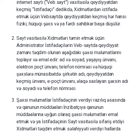
internet saytı (“Veb sayt”) vasitəsilə qeydiyyatdan
keçmiş
“İstifadəçi” dedikdə, Xidmətlərdən istifadə
etmək üçün Vebsaytda qeydiyyatdan keçmiş hər hansı
fiziki, hüquqi şəxs və ya fərdi sahibkar başa düşülür.
Sayt vasitəsilə Xidmətləri təmin etmək üçün
Administrator İstifadəçilərin Veb-saytda qeydiyyat
zamanı təqdim olunan aşağıdakı şəxsi məlumatlarını
toplayır və emal edir: ad və soyad, yaşayış ünvanı,
elektron poçt ünvanı, telefon nömrəsi və hüquqi
şəxslərə münasibətdə: şirkətin adı, qeydiyyatdan
keçmiş ünvanı, e-poçt ünvanı, əlaqə saxlayan şəxsin adı
və soyadı və telefon nömrəsi.
Şəxsi məlumatlar İstifadəçinin verdiyi razılıq əsasında
və qanunun müddəaları İnzibatçıya qanunun
müddəalarına uyğun olaraq şəxsi məlumatları emal
etmək və ya İstifadəçinin Sayt vasitəsilə sifariş etdiyi
Xidmətləri təqdim etmək səlahiyyəti verdiyi hallarda