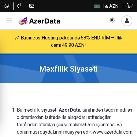
| ₼ AZN
🎉 Business Hosting paketində 58% ENDİRİM – İllik
cəmi 49.90 AZN!
Məxfilik Siyasəti
Bu məxfilik siyasəti
AzerData
. tərəfindən təqdim edilən
xidmətlərdən istifadə ilə əlaqədar İstifadəçilər
tərəfindən ötürülən şəxsi məlumatların işlənməsi və
qorunması qaydalarını müəyyən edir.
www.azerdata.com