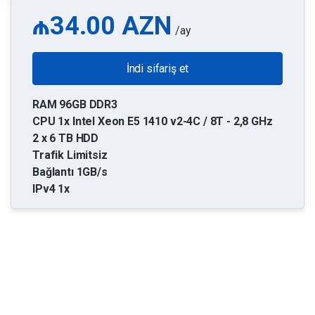
₼34.00 AZN
/ay
İndi sifariş et
RAM 96GB DDR3
CPU 1x Intel Xeon E5 1410 v2-4C / 8T - 2,8 GHz
2 x 6 TB HDD
Trafik Limitsiz
Bağlantı 1GB/s
IPv4 1x