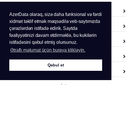
Xidmətlər
AzerData olaraq, sizə daha funksional və fərdi
xidmət təklif etmək məqsədilə veb-saytımızda
Domen
çərəzlərdən istifadə edirik. Saytda
fəaliyyətinizi davam etdirməklə, bu kukilərin
Dəstək
istifadəsini qəbul etmiş olursunuz.
Ətraflı məlumat üçün buraya klikləyin.
Şirkət
Qəbul et
Leqal
İzlə
+994.51 281 41 11