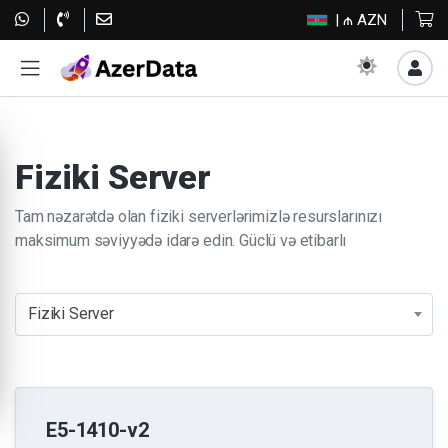
| ₼ AZN
Fiziki Server
Tam nəzarətdə olan fiziki serverlərimizlə resurslarınızı
maksimum səviyyədə idarə edin. Güclü və etibarlı
Fiziki Server
E5-1410-v2